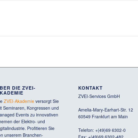
BER DIE ZVEI-
KONTAKT
KADEMIE
ZVEI-Services GmbH
ie
ZVEI-Akademie
versorgt Sie
it Seminaren, Kongressen und
Amelia-Mary-Earhart-Str. 12
anaged Events zu innovativen
60549 Frankfurt am Main
hemen der Elektro- und
gitalindustrie. Profitieren Sie
Telefon: +(49)69 6302-0
on unserem Branchen-
Fax: +(49)69 6302-482