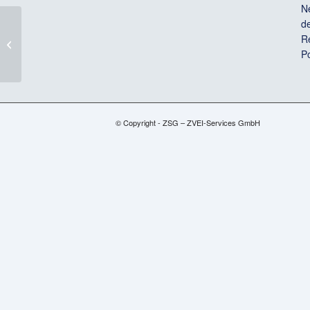
N
d
Barometer
Re
Digitalisierung der
Po
Energiewende
© Copyright - ZSG – ZVEI-Services GmbH