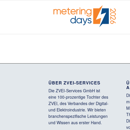
ÜBER ZVEI-SERVICES
Ü
A
Die ZVEI-Services GmbH ist
D
eine 100-prozentige Tochter des
m
ZVEI, des Verbandes der Digital-
M
und Elektroindustrie. Wir bieten
T
branchenspezifische Leistungen
Di
und Wissen aus erster Hand.
v